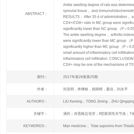
Ankle swelling degree of rats was determin
synovial tissue， and immunohistochemistry
ABSTRACT：
RESULTS： After 35 d of administration， a
CD4+/CD8+ ratio in MC group were signi
significantly lower than NC group （P＜0.05）
The ankle swelling degree， arthritis inde
were significantly lower than MC group （
significantly higher than MC group （P＜
small amount of inflammatory cell infiltrat
inflammatory cell infiltration. CONCLUSI
CD4+ may be one of the mechanisms of TSTR
期刊：
2017年第28卷第25期
作者：
刘克明，佟继铭，祝晴晴，聂佳，刘永平
AUTHORS：
LIU Keming，TONG Jiming，ZHU Qingqing
关键字：
满药；赤雹根总皂苷；Ⅱ型胶原性关节炎；T
KEYWORDS：
Man medicine； Total saponins from Thladia