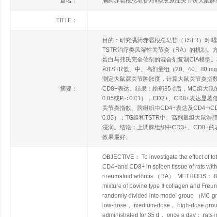
篇名：
满药赤雹根总皂苷对Ⅱ型胶原性关节炎大鼠脾组织
TITLE：
目的：研究满药赤雹根总皂苷（TSTR）对Ⅱ型
TSTR治疗类风湿性关节炎（RA）的机制。
蛋白与弗氏完全佐剂的混合剂复制CIA模型。将
和TSTR低、中、高剂量组（20、40、80 m
测定大鼠踝关节肿胀度，计算大鼠关节炎指数
摘要：
CD8+表达。结果：给药35 d后，MC组大
0.05或P＜0.01），CD3+、CD8+
关节炎指数、脾组织中CD4+表达及CD4+/C
0.05）；TG组和TSTR中、高剂量组大
浸润。结论：上调脾组织中CD3+、CD8+的表
效果最好。
OBJECTIVE： To investigate the effect of 
CD4+and CD8+ in spleen tissue of rats with
rheumatoid arthritis （RA）. METHODS： 8 ra
mixture of bovine type Ⅱ collagen and Freu
randomly divided into model group （MC 
low-dose， medium-dose， high-dose groups
administrated for 35 d， once a day； rats in