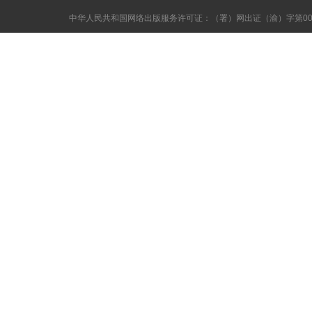
中华人民共和国网络出版服务许可证：（署）网出证（渝）字第006