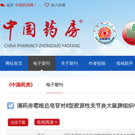
返回
中国药房网！
加入收藏
网站首页
电子期刊
关于期刊
作者投稿
投稿助手
《中国药房》
电子期刊
/
满药赤雹根总皂苷对Ⅱ型胶原性关节炎大鼠脾组织中C
在线阅读 >