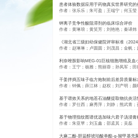
患者体验数据应用于药物真实世界研究的
作者：张乐乐；朱可盈；王端宁；何玉莹
钾离子竞争性酸阻滞剂的临床综合评价
作者：黄琳琅；黄笑芳；刘艳艳；秦译炜
《湖北省三级妇幼保健院评审标准（202
作者：赵琳琳；卢圆圆；刘茂昌；金帆；
利奈唑胺影响MEG-01巨核细胞增殖及
作者：王宁；杨雅；熊丽蓉；孙凤军；田
干姜拌捣五味子临方炮制前后差异质量标
作者：钟佩；薛江林；赵权；刘产明；颜
基于谱效关系的地菍石油醚提取物抗炎活
作者：罗仕西；麻秀萍；刘静；熊武青；
基于物理指纹图谱优选加味六君子汤浸膏
作者：朱亚苹；刘玉鑫；邵孟其；吴磊
大麻二酚-胆甾醇琥珀酸单酯-g-羧甲基