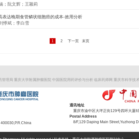
涵；阮文辉；王颖莉
1高表达晚期食管鳞状细胞癌的成本-效用分析
刘悸斌；李白雪
1
2
下一页
末页
药管理局
重庆大学附属肿瘤医院
中国医院用药评价与分析
临床药师网
重庆市科学技
通讯地址
重庆市渝中区大坪正街129号四环大厦8层 
Postal Address
8/F,129 Daping Main Street,Yuzhong Di
 400030,P.R.China