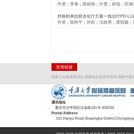
作者：李睿；路丽艳；许楚；郝瑞；田湘
舒格利单抗联合化疗方案一线治疗PD-L
作者：陈秋平；孙权；沈政男；唐聪颖；
友情链接
国家卫生健康委员会
国家药品监督管理局
国家中医
通讯地址
重庆市沙坪坝区汉渝路181号 400030
Postal Address
181 Hanyu Road,Shapingba District,Chongqing