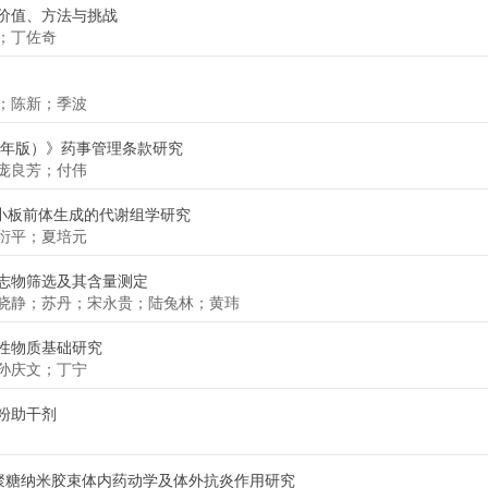
价值、方法与挑战
；丁佐奇
；陈新；季波
4年版）》药事管理条款研究
庞良芳；付伟
血小板前体生成的代谢组学研究
衍平；夏培元
志物筛选及其含量测定
晓静；苏丹；宋永贵；陆兔林；黄玮
性物质基础研究
孙庆文；丁宁
粉助干剂
壳聚糖纳米胶束体内药动学及体外抗炎作用研究