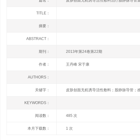
篇名：
皮肤创面无机诱导活性敷料治疗股静脉导管
TITLE：
摘要：
ABSTRACT：
期刊：
2013年第24卷第22期
作者：
王丹峰 宋于康
AUTHORS：
关键字：
皮肤创面无机诱导活性敷料；股静脉导管；
KEYWORDS：
阅读数：
485 次
本月下载数：
1 次