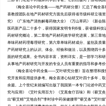
《梅全喜论中药全集——地产药材分册》汇总了梅全喜
喜教授团队在地产药材研究方面先后获得省市级科研立项资
究》《广东地产清热解毒药物大全》《万山草药》《新会陈
医药新产品二十多个，获得国家发明专利6项，获省级科技
药材研究概论，第二章地产药材药效学研究进展，第三章地
单味药材药理毒理研究，第六章单味药材成分、鉴别及质量
产药材研究上的认识、体会、经验和做法，以及围绕四十多
面的研究成果。全书内容丰富，资料详实，是一部学习和研
从事地产药材研究与开发的专业人员有重要的指导和参考价
《梅全喜论中药全集——艾叶研究分册》旨在整理和搜
究开发和应用提供参考。梅全喜潜心钻研艾叶四十多年，取
余篇。上个世纪末就编写出版了我国第一本专门论述中药艾
究与应用》《艾叶实用百方》《艾蒿食疗百味》和《蕲艾灸
出“蕲艾精”“艾地合剂”“李时珍中药保健腰带”“蕲艾条”“艾叶