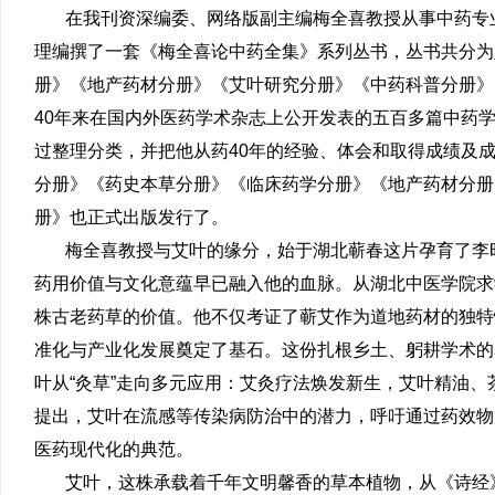
在我刊资深编委、网络版副主编梅全喜教授从事中药专
理编撰了一套《梅全喜论中药全集》系列丛书，丛书共分为
册》《地产药材分册》《艾叶研究分册》《中药科普分册》
40年来在国内外医药学术杂志上公开发表的五百多篇中药
过整理分类，并把他从药40年的经验、体会和取得成绩及成
分册》《药史本草分册》《临床药学分册》《地产药材分册
册》也正式出版发行了。
梅全喜教授与艾叶的缘分，始于湖北蕲春这片孕育了李
药用价值与文化意蕴早已融入他的血脉。从湖北中医学院求
株古老药草的价值。他不仅考证了蕲艾作为道地药材的独特
准化与产业化发展奠定了基石。这份扎根乡土、躬耕学术的
叶从“灸草”走向多元应用：艾灸疗法焕发新生，艾叶精油
提出，艾叶在流感等传染病防治中的潜力，呼吁通过药效物
医药现代化的典范。
艾叶，这株承载着千年文明馨香的草本植物，从《诗经》